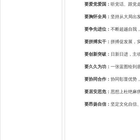
要爱党爱国：
听党话、跟党
要胸怀全局：
坚持从大局出
要争先进位：
不断超越自我
要拼搏实干：
拼搏促发展，
要创新突破：
日新日进，主
要久久为功：
一张蓝图绘到
要协同合作：
协同彰显优势
要居安思危：
思想上杜绝麻
要昂扬自信：
坚定文化自信