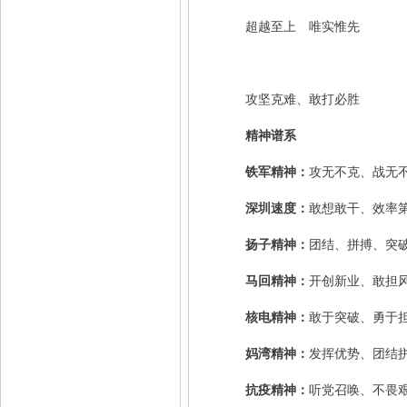
超越至上 唯实惟先
攻坚克难、敢打必胜
精神谱系
铁军精神：
攻无不克、战无
深圳速度：
敢想敢干、效率
扬子精神：
团结、拼搏、突
马回精神：
开创新业、敢担
核电精神：
敢于突破、勇于
妈湾精神：
发挥优势、团结
抗疫精神：
听党召唤、不畏