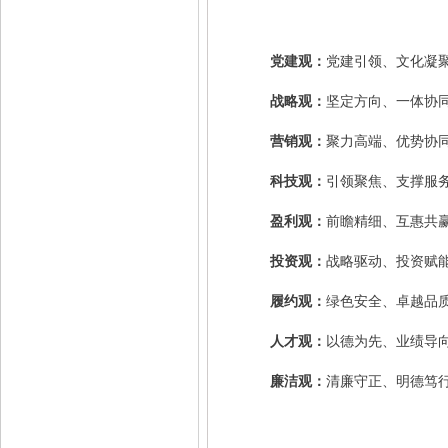
党建观：
党建引领、文化凝
战略观：
坚定方向、一体协
营销观：
聚力高端、优势协
科技观：
引领聚焦、支撑服
盈利观：
前瞻精细、互惠共
投资观：
战略驱动、投资赋
履约观：
绿色安全、卓越品
人才观：
以德为先、业绩导
廉洁观：
清廉守正、明德笃