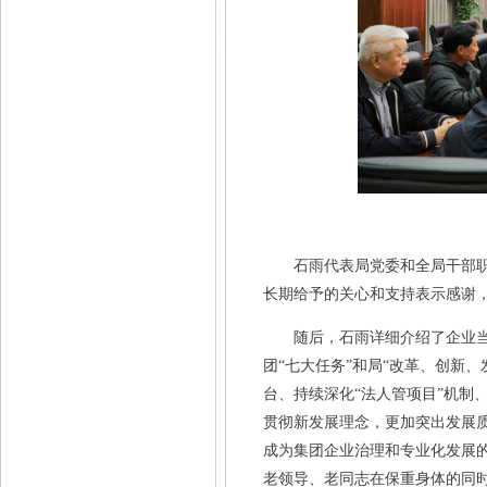
石雨代表局党委和全局干部职工
长期给予的关心和支持表示感谢
随后，石雨详细介绍了企业当前
团“七大任务”和局“改革、创新、
台、持续深化“法人管项目”机制、
贯彻新发展理念，更加突出发展
成为集团企业治理和专业化发展
老领导、老同志在保重身体的同