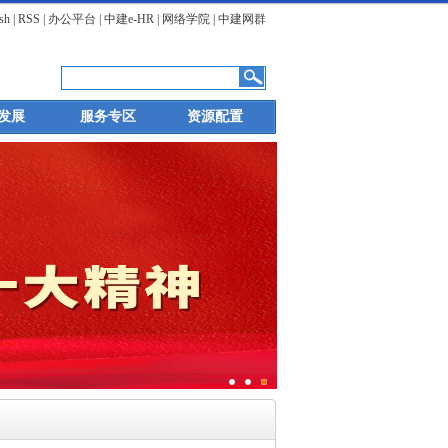
sh
|
RSS
|
办公平台
|
中建e-HR
|
网络学院
|
中建网群
发展
服务专区
资源配置